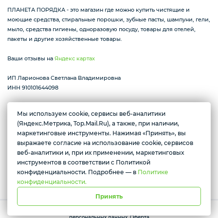
ПЛАНЕТА ПОРЯДКА - это магазин где можно купить чистящие и
моющие средства, стиральные порошки, зубные пасты, шампуни, гели,
мыло, средства гигиены, одноразовую посуду, товары для отелей,
пакеты и другие хозяйственные товары.
Ваши отзывы на
Яндекс картах
ИП Ларионова Светлана Владимировна
ИНН 910101644098
Мы используем cookie, сервисы веб-аналитики
(Яндекс.Метрика, Top.Mail.Ru), а также, при наличии,
Республика Крым г. Алушта ул. Виноградная 32
Желаете подозвать сотрудника
маркетинговые инструменты. Нажимая «Принять», вы
пн-вс с 07:30 до 17:00
выражаете согласие на использование cookie, сервисов
Да
Нет
веб-аналитики и, при их применении, маркетинговых
инструментов в соответствии с Политикой
Условия доставки
конфиденциальности. Подробнее — в
Политике
конфиденциальности.
Принять
Работает на платформе Моя-лавка. Все права защищены.
Политика
персональных данных
.
Оферта