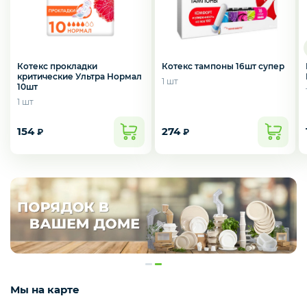
Котекс прокладки
Котекс тампоны 16шт супер
критические Ультра Нормал
1 шт
10шт
1 шт
154
274
₽
₽
Мы на карте