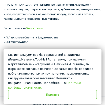
ПЛАНЕТА ПОРЯДКА - это магазин где можно купить чистящие и
моющие средства, стиральные порошки, зубные пасты, шампуни, гели,
мыло, средства гигиены, одноразовую посуду, товары для отелей,
пакеты и другие хозяйственные товары.
Ваши отзывы на
Яндекс картах
ИП Ларионова Светлана Владимировна
ИНН 910101644098
Мы используем cookie, сервисы веб-аналитики
(Яндекс.Метрика, Top.Mail.Ru), а также, при наличии,
Республика Крым г. Алушта ул. Виноградная 32
Желаете подозвать сотрудника
маркетинговые инструменты. Нажимая «Принять», вы
пн-вс с 07:30 до 17:00
выражаете согласие на использование cookie, сервисов
Да
Нет
веб-аналитики и, при их применении, маркетинговых
инструментов в соответствии с Политикой
Условия доставки
конфиденциальности. Подробнее — в
Политике
конфиденциальности.
Принять
Работает на платформе Моя-лавка. Все права защищены.
Политика
персональных данных
.
Оферта