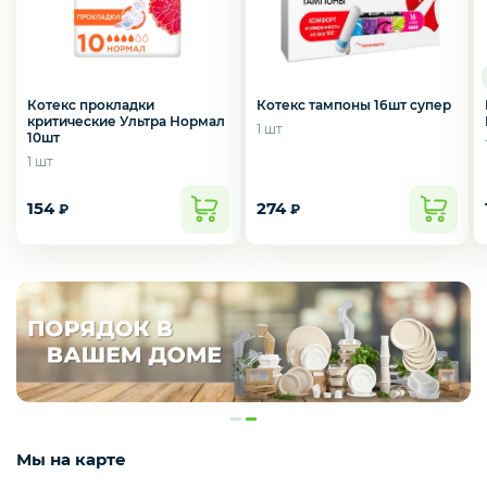
Котекс прокладки
Котекс тампоны 16шт супер
критические Ультра Нормал
1 шт
10шт
1 шт
154
274
₽
₽
Мы на карте