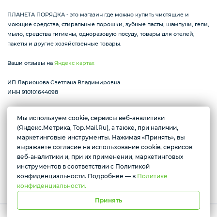
ПЛАНЕТА ПОРЯДКА - это магазин где можно купить чистящие и
моющие средства, стиральные порошки, зубные пасты, шампуни, гели,
мыло, средства гигиены, одноразовую посуду, товары для отелей,
пакеты и другие хозяйственные товары.
Ваши отзывы на
Яндекс картах
ИП Ларионова Светлана Владимировна
ИНН 910101644098
Мы используем cookie, сервисы веб-аналитики
(Яндекс.Метрика, Top.Mail.Ru), а также, при наличии,
Желаете подозвать сотрудника
Республика Крым г. Алушта ул. Виноградная 32
маркетинговые инструменты. Нажимая «Принять», вы
пн-вс с 07:30 до 17:00
выражаете согласие на использование cookie, сервисов
Да
Нет
веб-аналитики и, при их применении, маркетинговых
инструментов в соответствии с Политикой
Условия доставки
конфиденциальности. Подробнее — в
Политике
конфиденциальности.
Принять
Работает на платформе Моя-лавка. Все права защищены.
Политика