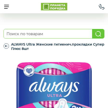
Товары для отелей
ALWAYS Ultra Женские гигиенич.прокладки Супер
Одноразовая посуда
Плюс 8шт
ALWAYS
Ultra
Женские
Профессиональный клининг
гигиенич.прокладки
Супер
Плюс
8шт
Средства для дома
Бумажная продукция