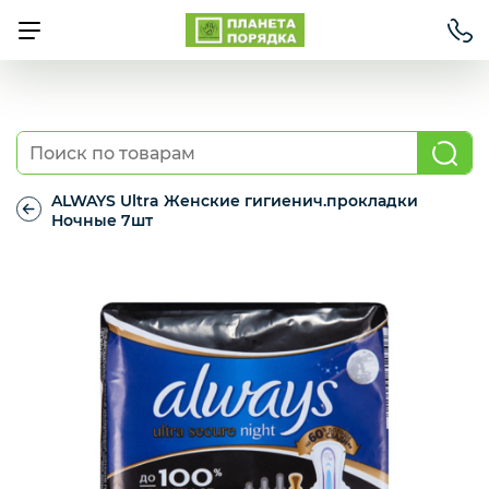
Товары для отелей
ALWAYS Ultra Женские гигиенич.прокладки
Одноразовая посуда
Ночные 7шт
ALWAYS
Ultra
Женские
Профессиональный клининг
гигиенич.прокладки
Ночные
7шт
Средства для дома
Бумажная продукция