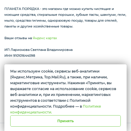
ПЛАНЕТА ПОРЯДКА - это магазин где можно купить чистящие и
моющие средства, стиральные порошки, зубные пасты, шампуни, гели,
мыло, средства гигиены, одноразовую посуду, товары для отелей,
пакеты и другие хозяйственные товары.
Ваши отзывы на
Яндекс картах
ИП Ларионова Светлана Владимировна
ИНН 910101644098
Мы используем cookie, сервисы веб-аналитики
(Яндекс.Метрика, Top.Mail.Ru), а также, при наличии,
Желаете подозвать сотрудника
Республика Крым г. Алушта ул. Виноградная 32
маркетинговые инструменты. Нажимая «Принять», вы
пн-вс с 07:30 до 17:00
выражаете согласие на использование cookie, сервисов
Да
Нет
веб-аналитики и, при их применении, маркетинговых
инструментов в соответствии с Политикой
Условия доставки
конфиденциальности. Подробнее — в
Политике
конфиденциальности.
Принять
Работает на платформе Моя-лавка. Все права защищены.
Политика