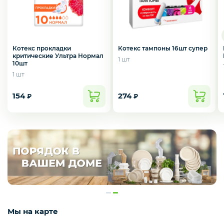
Котекс прокладки
Котекс тампоны 16шт супер
критические Ультра Нормал
1 шт
10шт
1 шт
154
274
₽
₽
Мы на карте