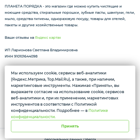
ПЛАНЕТА ПОРЯДКА - это магазин где можно купить чистящие и
моющие средства, стиральные порошки, зубные пасты, шампуни, гели,
мыло, средства гигиены, одноразовую посуду, товары для отелей,
пакеты и другие хозяйственные товары.
Ваши отзывы на
Яндекс картах
ИП Ларионова Светлана Владимировна
ИНН 910101644098
Мы используем cookie, сервисы веб-аналитики
(Яндекс.Метрика, Top.Mail.Ru), а также, при наличии,
Республика Крым г. Алушта ул. Виноградная 32
Желаете подозвать сотрудника
маркетинговые инструменты. Нажимая «Принять», вы
пн-вс с 07:30 до 17:00
выражаете согласие на использование cookie, сервисов
Да
Нет
веб-аналитики и, при их применении, маркетинговых
инструментов в соответствии с Политикой
Условия доставки
конфиденциальности. Подробнее — в
Политике
конфиденциальности.
Принять
Работает на платформе Моя-лавка. Все права защищены.
Политика
персональных данных
.
Оферта