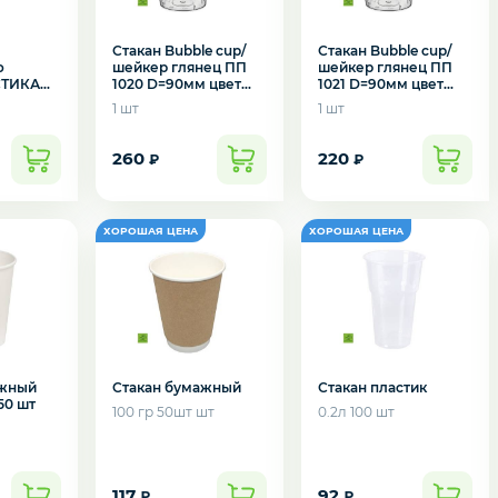
Стакан Bubble cup/
Стакан Bubble cup/
о
шейкер глянец ПП
шейкер глянец ПП
ТИКА
1020 D=90мм цвет
1021 D=90мм цвет
прозрачный 375/410
прозрачный
1 шт
1 шт
мл
455/500мл
260
220
₽
₽
ажный
Стакан бумажный
Стакан пластик
50 шт
100 гр 50шт шт
0.2л 100 шт
117
92
₽
₽