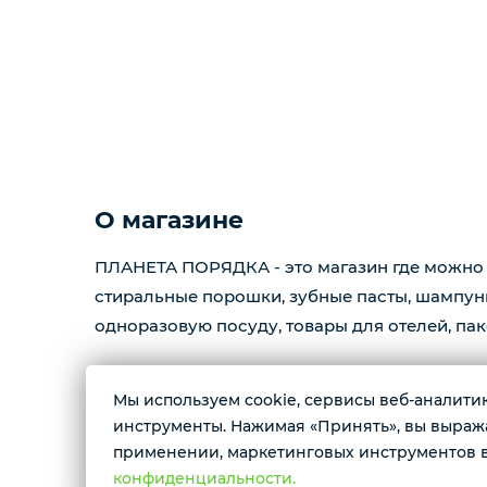
О магазине
ПЛАНЕТА ПОРЯДКА - это магазин где можно 
стиральные порошки, зубные пасты, шампуни,
одноразовую посуду, товары для отелей, пак
Ваши отзывы на
Яндекс картах
Мы используем cookie, сервисы веб-аналитики
инструменты. Нажимая «Принять», вы выражае
ИП Ларионова Светлана Владимировна
применении, маркетинговых инструментов в
ИНН 910101644098
конфиденциальности.