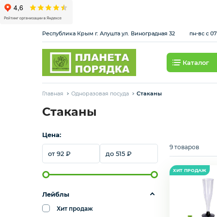
Республика Крым г. Алушта ул. Виноградная 32
пн-вс с 07
Каталог
Товары для отелей
Главная
Одноразовая посуда
Стаканы
Одноразовая посуда
Стаканы
Цена:
Профессиональный клининг
9 товаров
92
515
Средства для дома
Лейблы
Бумажная продукция
Хит продаж