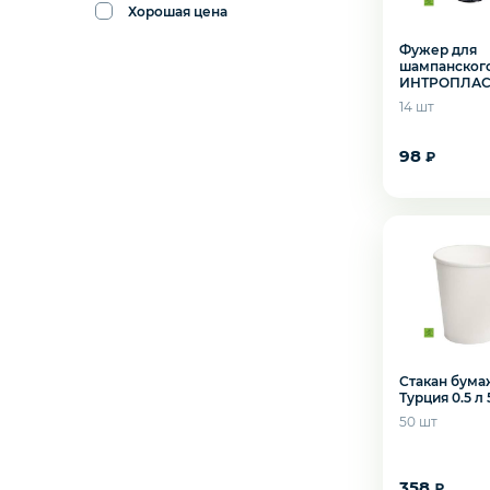
Хорошая цена
Пакеты
Фужер для
шампанског
ИНТРОПЛАС
Уход и гигиена
150 мл 14 шт
14 шт
Сбросить
Применить
98
₽
Стакан бум
Турция 0.5 л 
50 шт
358
₽