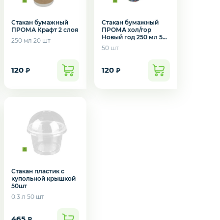
Стакан бумажный
Стакан бумажный
ПРОМА Крафт 2 слоя
ПРОМА хол/гор
Новый год 250 мл 50
250 мл 20 шт
шт
50 шт
120
120
₽
₽
Стакан пластик с
купольной крышкой
50шт
0.3 л 50 шт
465
₽