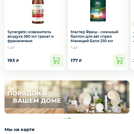
Мастер Фреш - сменный
Synergetic освежитель
баллон для авт спрея
воздуха 380 мл гранат и
Манящий Бали 250 мл
франжипани
1 шт
1 шт
193
177
₽
₽
Мы на карте