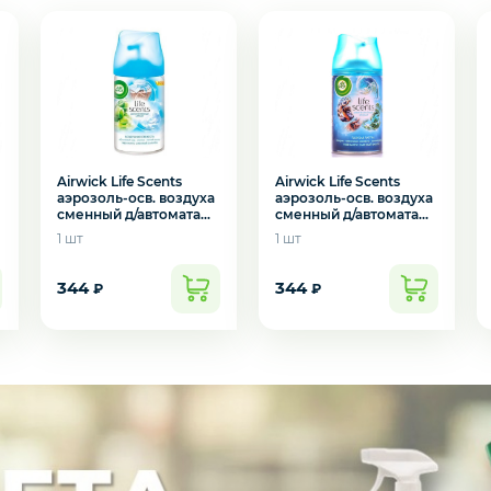
Airwick Life Scents
Airwick Life Scents
аэрозоль-осв. воздуха
аэрозоль-осв. воздуха
сменный д/автомата
сменный д/автомата
250 мл воздушная
250 мл голубая лагуна
1 шт
1 шт
свежесть
344
344
₽
₽
подозвать сотрудника
Да
Нет