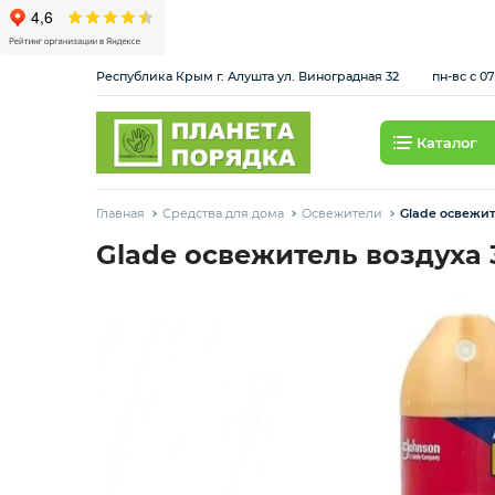
Республика Крым г. Алушта ул. Виноградная 32
пн-вс с 07
Каталог
Товары для отелей
Главная
Средства для дома
Освежители
Glade освежит
Одноразовая посуда
Glade освежитель воздуха 
Профессиональный клининг
Средства для дома
Бумажная продукция