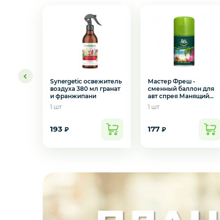
Мастер Фреш -
Synergetic освежитель
сменный баллон для
воздуха 380 мл гранат
авт спрея Манящий
и франжипани
Бали 250 мл
1 шт
1 шт
193
177
₽
₽
Желаете 