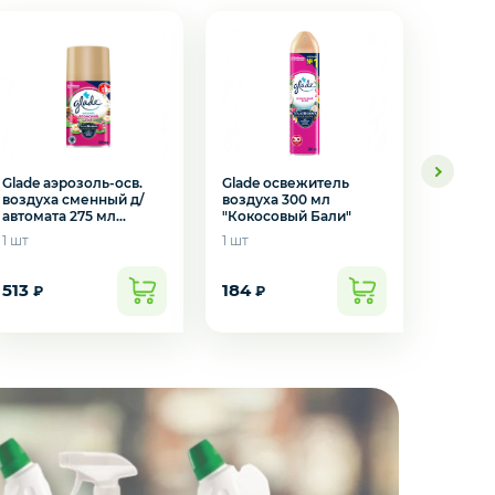
Glade аэрозоль-осв.
Glade освежитель
Glade 
воздуха сменный д/
воздуха 300 мл
воздуха
автомата 275 мл
"Кокосовый Бали"
You
японский сад
1 шт
1 шт
1 шт
513
184
184
₽
₽
₽